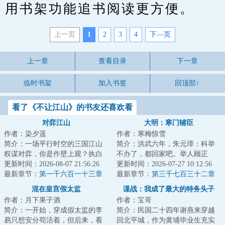
用书架功能追书阅读更方便。
上一页
1
2
3
4
下—页
上一章
查看目录
下一章
临时书架
加入书签
回顶部↑
看了《不让江山》的书友还喜欢看
对弈江山
大明：寒门辅臣
作者：染夕遥
作者：寒梅惊雪
简介：一场平行时空的三国江山
简介：洪武六年，朱元璋：科举
权谋对弈，你是作壁上观？执白
不办了，都回家吧。举人顾正
子？抑或执黑子？...
更新时间：2026-08-07 21:56:26
臣：这路都走了，钱都借了，房
更新时间：2026-07-27 10:12:56
最新章节：
第一千六百一十三章
租都付了，你说不...
最新章节：
第三千七百三十二章
“圣人苗裔”的反击
李成桂的屈从
混在皇宫假太监
谍战：我成了最大的特务头子
作者：月下果子酒
作者：宝哥
简介：一开始，穿成假太监的李
简介：民国二十四年谢燕来穿越
易只想安分苟活着，但后来，看
回北平城，作为黄埔毕业生充实