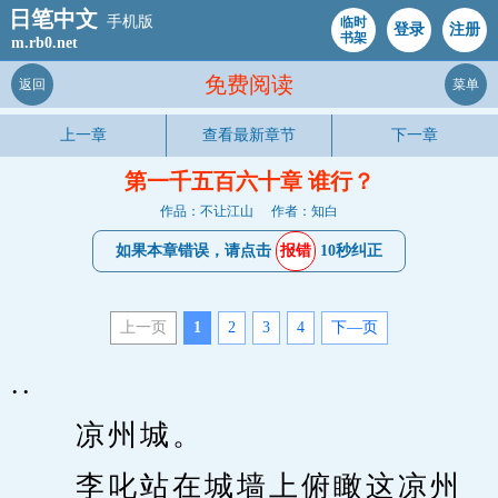
日笔中文
手机版
临时
登录
注册
书架
m.rb0.net
免费阅读
返回
菜单
上一章
查看最新章节
下一章
第一千五百六十章 谁行？
作品：不让江山
作者：知白
如果本章错误，请点击
报错
10秒纠正
上一页
1
2
3
4
下—页
..
　　凉州城。
　　李叱站在城墙上俯瞰这凉州