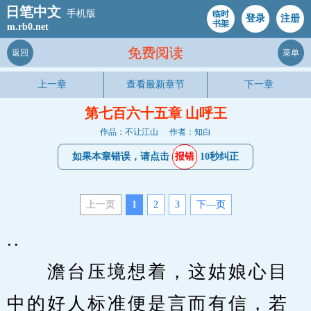
日笔中文
手机版
临时
登录
注册
书架
m.rb0.net
免费阅读
返回
菜单
上一章
查看最新章节
下一章
第七百六十五章 山呼王
作品：不让江山
作者：知白
如果本章错误，请点击
报错
10秒纠正
上一页
1
2
3
下—页
..
　　澹台压境想着，这姑娘心目
中的好人标准便是言而有信，若