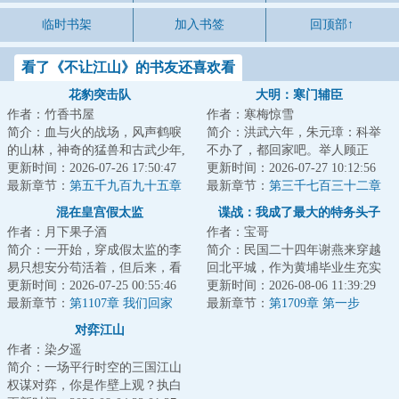
临时书架
加入书签
回顶部↑
看了《不让江山》的书友还喜欢看
花豹突击队
大明：寒门辅臣
作者：竹香书屋
作者：寒梅惊雪
简介：血与火的战场，风声鹤唳
简介：洪武六年，朱元璋：科举
的山林，神奇的猛兽和古武少年,
不办了，都回家吧。举人顾正
这是一支有着铮铮铁骨的特种部
更新时间：2026-07-26 17:50:47
臣：这路都走了，钱都借了，房
更新时间：2026-07-27 10:12:56
队，这是一群...
最新章节：
第五千九百九十五章
租都付了，你说不...
最新章节：
第三千七百三十二章
全权指挥
李成桂的屈从
混在皇宫假太监
谍战：我成了最大的特务头子
作者：月下果子酒
作者：宝哥
简介：一开始，穿成假太监的李
简介：民国二十四年谢燕来穿越
易只想安分苟活着，但后来，看
回北平城，作为黄埔毕业生充实
着高贵雍容的皇后，李易心思变
更新时间：2026-07-25 00:55:46
北平分站，半个月粉碎特高课石
更新时间：2026-08-06 11:39:29
了。“江山你坐...
最新章节：
第1107章 我们回家
川少佐收买北平...
最新章节：
第1709章 第一步
对弈江山
作者：染夕遥
简介：一场平行时空的三国江山
权谋对弈，你是作壁上观？执白