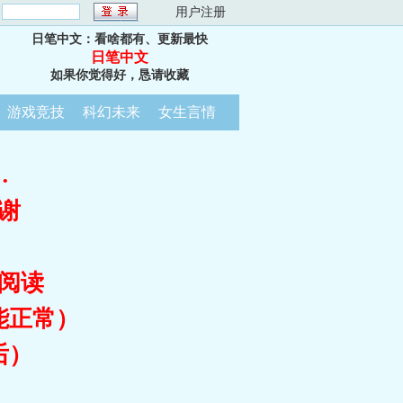
：
用户注册
日笔中文：看啥都有、更新最快
日笔中文
如果你觉得好，恳请收藏
游戏竞技
科幻未来
女生言情
…
谢
阅读
能正常）
后）