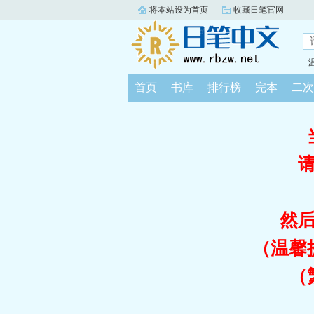
将本站设为首页
收藏日笔官网
首页
书库
排行榜
完本
二次
然
（温馨
（