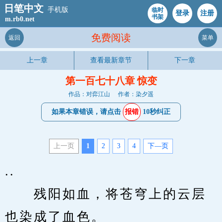
日笔中文
手机版
临时
登录
注册
书架
m.rb0.net
免费阅读
返回
菜单
上一章
查看最新章节
下一章
第一百七十八章 惊变
作品：对弈江山
作者：染夕遥
如果本章错误，请点击
报错
10秒纠正
上一页
1
2
3
4
下—页
..
　　残阳如血，将苍穹上的云层
也染成了血色。