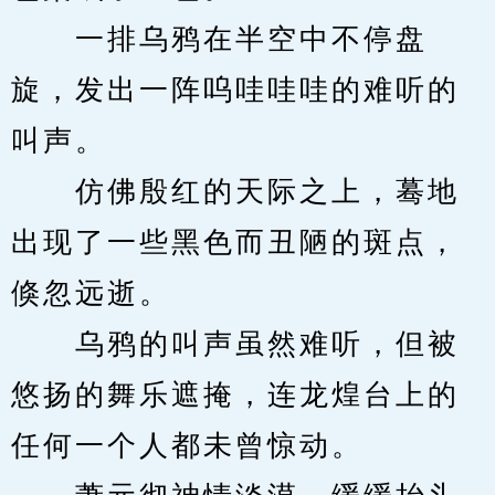
　　一排乌鸦在半空中不停盘
旋，发出一阵呜哇哇哇的难听的
叫声。
　　仿佛殷红的天际之上，蓦地
出现了一些黑色而丑陋的斑点，
倏忽远逝。
　　乌鸦的叫声虽然难听，但被
悠扬的舞乐遮掩，连龙煌台上的
任何一个人都未曾惊动。