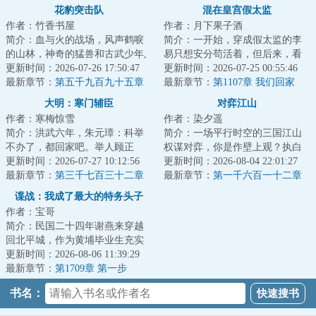
花豹突击队
混在皇宫假太监
作者：竹香书屋
作者：月下果子酒
简介：血与火的战场，风声鹤唳
简介：一开始，穿成假太监的李
的山林，神奇的猛兽和古武少年,
易只想安分苟活着，但后来，看
这是一支有着铮铮铁骨的特种部
更新时间：2026-07-26 17:50:47
着高贵雍容的皇后，李易心思变
更新时间：2026-07-25 00:55:46
队，这是一群...
最新章节：
第五千九百九十五章
了。“江山你坐...
最新章节：
第1107章 我们回家
全权指挥
大明：寒门辅臣
对弈江山
作者：寒梅惊雪
作者：染夕遥
简介：洪武六年，朱元璋：科举
简介：一场平行时空的三国江山
不办了，都回家吧。举人顾正
权谋对弈，你是作壁上观？执白
臣：这路都走了，钱都借了，房
更新时间：2026-07-27 10:12:56
子？抑或执黑子？...
更新时间：2026-08-04 22:01:27
租都付了，你说不...
最新章节：
第三千七百三十二章
最新章节：
第一千六百一十二章
李成桂的屈从
尚书的“赎罪”
谍战：我成了最大的特务头子
作者：宝哥
简介：民国二十四年谢燕来穿越
回北平城，作为黄埔毕业生充实
北平分站，半个月粉碎特高课石
更新时间：2026-08-06 11:39:29
川少佐收买北平...
最新章节：
第1709章 第一步
书名：