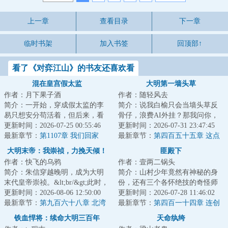
上一章
查看目录
下一章
临时书架
加入书签
回顶部↑
看了《对弈江山》的书友还喜欢看
混在皇宫假太监
大明第一墙头草
作者：月下果子酒
作者：随轻风去
简介：一开始，穿成假太监的李
简介：说我白榆只会当墙头草反
易只想安分苟活着，但后来，看
骨仔，浪费AI外挂？那我问你，
着高贵雍容的皇后，李易心思变
更新时间：2026-07-25 00:55:46
大明内阁这十来年是不是换了五
更新时间：2026-07-31 23:47:45
了。“江山你坐...
最新章节：
第1107章 我们回家
个首辅？司礼监...
最新章节：
第四百五十五章 这点
钱够干什么的
大明末帝：我崇祯，力挽天倾！
匪殿下
作者：快飞的乌鸦
作者：壹两二锅头
简介：朱信穿越晚明，成为大明
简介：山村少年竟然有神秘的身
末代皇帝崇祯。&lt;br/&gt;此时，
份，还有三个各怀绝技的奇怪师
大明王朝经历了两百多年，早已
更新时间：2026-08-06 12:50:00
父，这少年究竟是谁，他将肩负
更新时间：2026-07-28 11:46:02
腐朽不堪，...
最新章节：
第九百六十八章 北湾
什么样的使命，...
最新章节：
第四百一十四章 连创
夺岛
新招
铁血悍将：续命大明三百年
天命纨绔