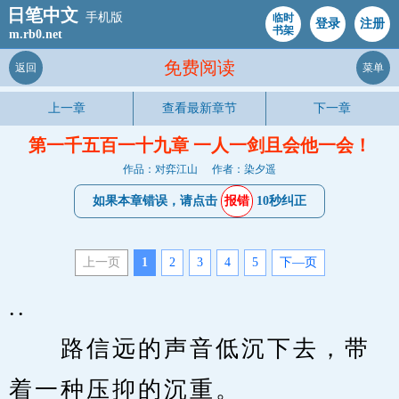
日笔中文
手机版
临时
登录
注册
书架
m.rb0.net
免费阅读
返回
菜单
上一章
查看最新章节
下一章
第一千五百一十九章 一人一剑且会他一会！
作品：对弈江山
作者：染夕遥
如果本章错误，请点击
报错
10秒纠正
上一页
1
2
3
4
5
下—页
..
　　路信远的声音低沉下去，带
着一种压抑的沉重。