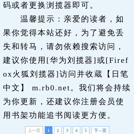
码或者更换浏揽器即可。
　　温馨提示：亲爱的读者，如
果你觉得本站还好，为了避免丢
失和转马，请勿依赖搜索访问，
建议你使用[华为刘揽器]或[Firef
ox火狐刘揽器]访问并收蔵【日笔
中文】 m.rb0.net。我们将会持续
为你更新，还建议你注册会员使
用书架功能追书阅读更方便。
上一页
1
2
3
4
5
下—页