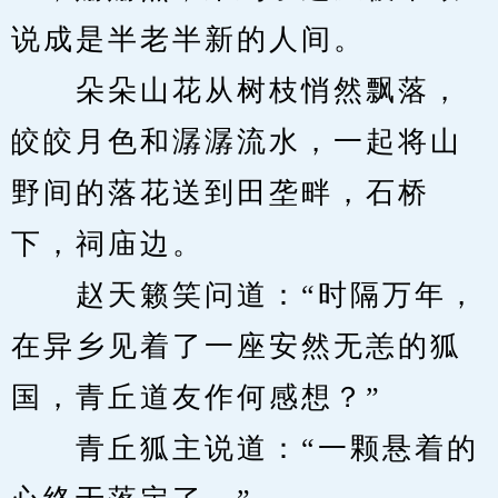
说成是半老半新的人间。
　　朵朵山花从树枝悄然飘落，
皎皎月色和潺潺流水，一起将山
野间的落花送到田垄畔，石桥
下，祠庙边。
　　赵天籁笑问道：“时隔万年，
在异乡见着了一座安然无恙的狐
国，青丘道友作何感想？”
　　青丘狐主说道：“一颗悬着的