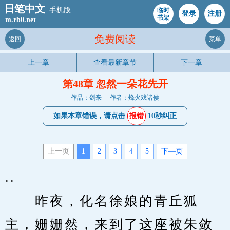
日笔中文
手机版
临时
登录
注册
书架
m.rb0.net
免费阅读
返回
菜单
上一章
查看最新章节
下一章
第48章 忽然一朵花先开
作品：剑来
作者：烽火戏诸侯
如果本章错误，请点击
报错
10秒纠正
上一页
1
2
3
4
5
下—页
..
　　昨夜，化名徐娘的青丘狐
主，姗姗然，来到了这座被朱敛