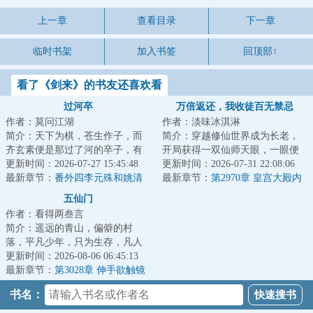
上一章
查看目录
下一章
临时书架
加入书签
回顶部↑
看了《剑来》的书友还喜欢看
过河卒
万倍返还，我收徒百无禁忌
作者：莫问江湖
作者：淡味冰淇淋
简介：天下为棋，苍生作子，而
简介：穿越修仙世界成为长老，
齐玄素便是那过了河的卒子，有
开局获得一双仙师天眼，一眼便
进无退，一往无前。...
更新时间：2026-07-27 15:45:48
可看穿无数弟子资质与缺陷；收
更新时间：2026-07-31 22:08:06
最新章节：
番外四李元殊和姚清
徒圣阶资质弟子...
最新章节：
第2970章 皇宫大殿内
的夜空
五仙门
作者：看得两叁言
简介：遥远的青山，偏僻的村
落，平凡少年，只为生存，凡人
生活却化作修仙之路，有谁是
更新时间：2026-08-06 06:45:13
真，有谁是假？有谁...
最新章节：
第3028章 伸手欲触镜
中影
书名：