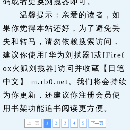
码或者更换浏揽器即可。
　　温馨提示：亲爱的读者，如
果你觉得本站还好，为了避免丢
失和转马，请勿依赖搜索访问，
建议你使用[华为刘揽器]或[Firef
ox火狐刘揽器]访问并收蔵【日笔
中文】 m.rb0.net。我们将会持续
为你更新，还建议你注册会员使
用书架功能追书阅读更方便。
上一页
1
2
3
4
5
下—页